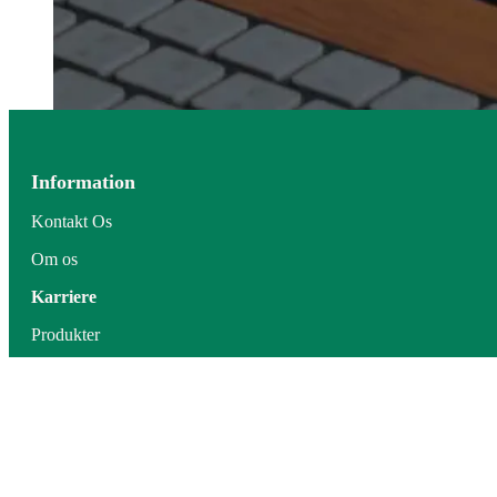
Information
Kontakt Os
Om os
Karriere
Produkter
© 2026 - Norwegian Lab AS. Alle rettigheder forbeholdes
Vores hjemmeside placerer informationskapsler (cookies) på din
enhed, hvis du har givet samtykke til lagring af cookies i dine
browserindstillinger. Informationskapsler bruges til at forbedre
hjemmesiden, til analyseformål og til interessebaseret annoncering.